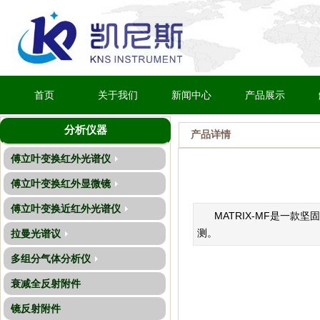
首页
关于我们
新闻中心
产品展示
分析仪器
产品详情
傅立叶变换红外光谱仪
傅立叶变换红外显微镜
傅立叶变换近红外光谱仪
MATRIX-MF是一
测。
拉曼光谱议
多组分气体分析仪
衰减全反射附件
镜反射附件